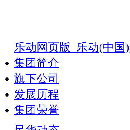
乐动网页版_乐动(中国)
集团简介
旗下公司
发展历程
集团荣誉