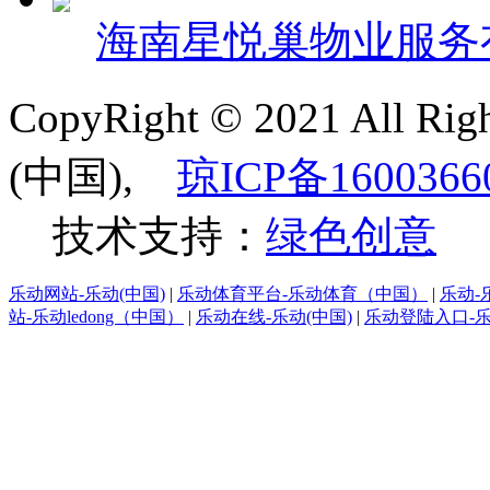
海南星悦巢物业服务
CopyRight © 2021 All
(中国),
琼ICP备1600366
技术支持：
绿色创意
乐动网站-乐动(中国)
|
乐动体育平台-乐动体育（中国）
|
乐动-
站-乐动ledong（中国）
|
乐动在线-乐动(中国)
|
乐动登陆入口-乐