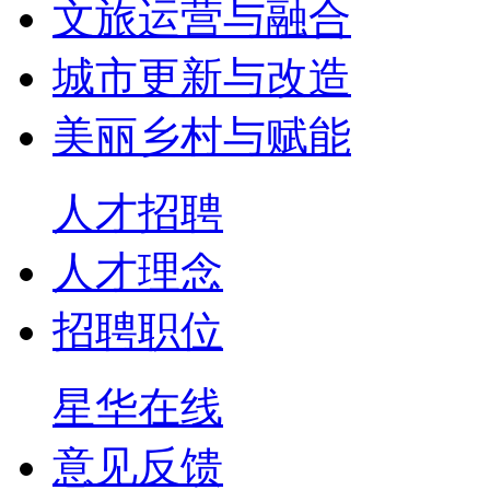
文旅运营与融合
城市更新与改造
美丽乡村与赋能
人才招聘
人才理念
招聘职位
星华在线
意见反馈