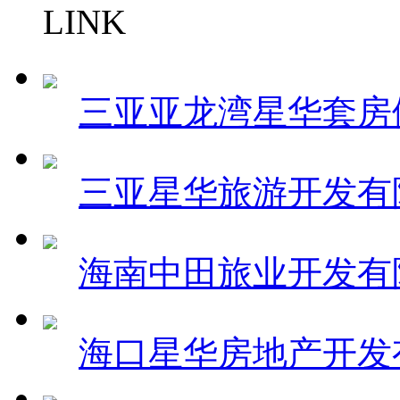
LINK
三亚亚龙湾星华套房
三亚星华旅游开发有
海南中田旅业开发有
海口星华房地产开发