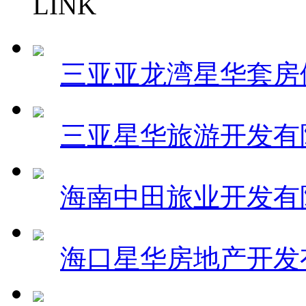
LINK
三亚亚龙湾星华套房
三亚星华旅游开发有
海南中田旅业开发有
海口星华房地产开发