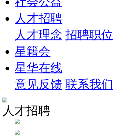
社会公益
人才招聘
人才理念
招聘职位
星籍会
星华在线
意见反馈
联系我们
人才招聘