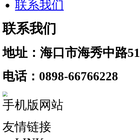
联系我们
联系我们
地址：海口市海秀中路51
电话：0898-66766228
手机版网站
友情链接