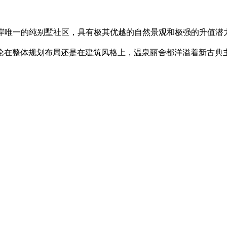
岸唯一的纯别墅社区，具有极其优越的自然景观和极强的升值潜力
无论在整体规划布局还是在建筑风格上，温泉丽舍都洋溢着新古典